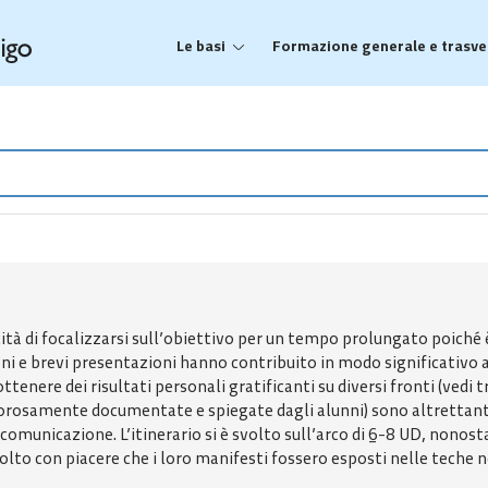
Le basi
Formazione generale e trasve
cità di focalizzarsi sull’obiettivo per un tempo prolungato poiché 
sioni e brevi presentazioni hanno contribuito in modo significativo 
ttenere dei risultati personali gratificanti su diversi fronti (ved
igorosamente documentate e spiegate dagli alunni) sono altrettan
municazione. L’itinerario si è svolto sull’arco di 6-8 UD, nonosta
lto con piacere che i loro manifesti fossero esposti nelle teche ne