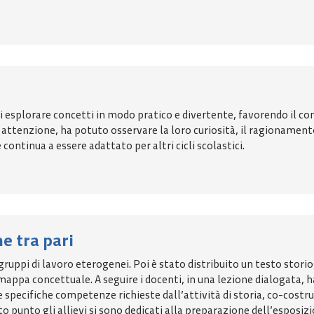
di esplorare concetti in modo pratico e divertente, favorendo il co
 attenzione, ha potuto osservare la loro curiosità, il ragionament
ontinua a essere adattato per altri cicli scolastici.
ne tra pari
 in gruppi di lavoro eterogenei. Poi è stato distribuito un testo stor
appa concettuale. A seguire i docenti, in una lezione dialogata, ha
le specifiche competenze richieste dall’attività di storia, co-cost
esto punto gli allievi si sono dedicati alla preparazione dell’espo