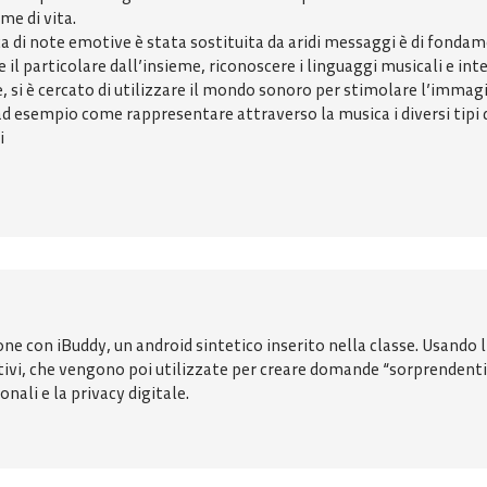
me di vita.
cca di note emotive è stata sostituita da aridi messaggi è di fond
e il particolare dall’insieme, riconoscere i linguaggi musicali e in
 si è cercato di utilizzare il mondo sonoro per stimolare l’immagin
d esempio come rappresentare attraverso la musica i diversi tipi di
i
ne con iBuddy, un android sintetico inserito nella classe. Usando
itivi, che vengono poi utilizzate per creare domande “sorprendenti”
ali e la privacy digitale.