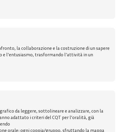
nfronto, la collaborazione e la costruzione di un sapere
o e l’entusiasmo, trasformando l’attività in un
iografico da leggere, sottolineare e analizzare, con la
nno adattato i criteri del CQT per l’oralità, già
ruendo
sizione orale: ogni coppia/gruppo, sfruttando la mappa