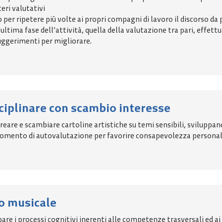
eri valutativi
per ripetere più volte ai propri compagni di lavoro il discorso da 
ultima fase dell’attività, quella della valutazione tra pari, effet
uggerimenti per migliorare.
iplinare con scambio interesse
creare e scambiare cartoline artistiche su temi sensibili, sviluppa
omento di autovalutazione per favorire consapevolezza personale
o musicale
re i processi cognitivi inerenti alle competenze trasversali ed ai