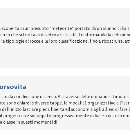
a scoperta di un presunto “meteorite” portato da un alunno ci ha sp
to che si trattava di vetro artificiale, trasformando la delusione
e tipologie di rocce e la loro classificazione, fino a ricostruire, a
corsovita
e con la condivisione di senso. Attraverso delle domande stimolo si 
nte sono chiare le diverse tappe, le modalità organizzative e l’ite
n dall’inizio lasciare piena libertà ed autonomia agli allievi di fare 
l progetto si è sviluppato progressivamente in base a quanto emerg
a classe in questi momenti di