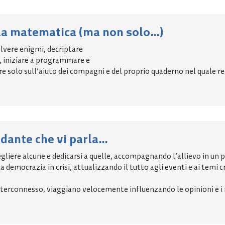
lla matematica (ma non solo…)
lvere enigmi, decriptare
, iniziare a programmare e
re solo sull’aiuto dei compagni e del proprio quaderno nel quale r
ndante che vi parla…
egliere alcune e dedicarsi a quelle, accompagnando l’allievo in un
a democrazia in crisi, attualizzando il tutto agli eventi e ai temi 
terconnesso, viaggiano velocemente influenzando le opinioni e i 