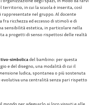
l’organizzazione degli spazi, in modo da farvi
territorio, in cui la scuola è inserita, così
ni rappresentate nel gruppo. Al docente
fra ricchezza ed eccesso di stimoli e di
 sensibilità estetica, in particolare nella
ta a progetti di senso rispettosi delle realtà
ttivo-simbolica
del bambino: per questa
io e del disegno, una modalità di cui il
dimensione ludica, spontanea o più sostenuta
e evolutiva una centralità senza pari rispetto
il mondo per adeguarlo ai loro vissuti e alle