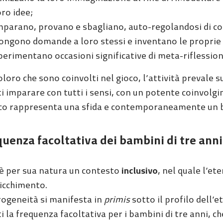
oro idee;
mparano, provano e sbagliano, auto-regolandosi di c
ongono domande a loro stessi e inventano le proprie 
perimentano occasioni significative di meta-riflession
oloro che sono coinvolti nel gioco, l’attività prevale su
ti imparare con tutti i sensi, con un potente coinvolg
oco rappresenta una sfida e contemporaneamente un be
uenza facoltativa dei bambini di tre anni
 è per sua natura un contesto
inclusivo
, nel quale l’e
ricchimento.
rogeneità si manifesta in
primis
sotto il profilo dell’e
ti la frequenza facoltativa per i bambini di tre anni, c