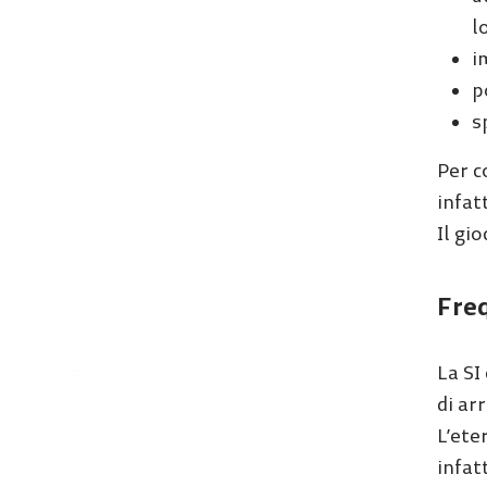
l
i
p
s
Per c
infat
Il gi
Freq
-
La SI
di ar
L’ete
infat