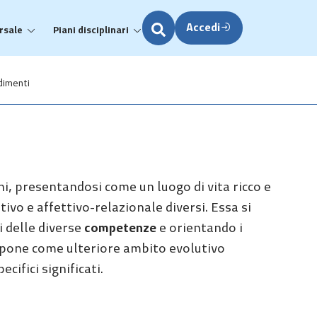
Accedi
rsale
Piani disciplinari
dimenti
ni, presentandosi come un luogo di vita ricco e
itivo e affettivo-relazionale diversi. Essa si
i delle diverse
competenze
e orientando i
si pone come ulteriore ambito evolutivo
cifici significati.