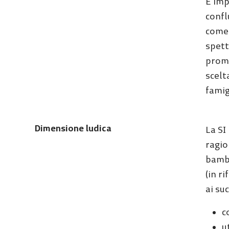
È imp
confl
come 
spett
promu
scelt
famig
Dimensione ludica
La SI
ragio
bambi
(in r
ai su
c
u