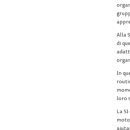
organ
grupp
appr
Alla 
di qu
adatt
organ
In qu
routi
momen
loro 
La SI
motor
aiuta