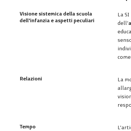
Visione sistemica della scuola
La SI
dell’infanzia e aspetti peculiari
dell’
educa
senso
indiv
come 
Relazioni
La mo
allar
visio
respo
Tempo
L’art