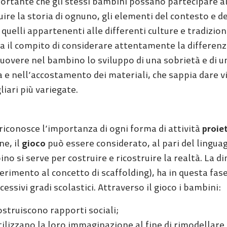
ortante che gli stessi bambini possano partecipare al
uire la storia di ognuno, gli elementi del contesto e del 
quelli appartenenti alle differenti culture e tradizio
a il compito di considerare attentamente la differenza 
overe nel bambino lo sviluppo di una sobrietà e di una
a e nell’accostamento dei materiali, che sappia dare vi
liari più variegate.
 riconosce l’importanza di ogni forma di attività
proie
ne, il
gioco
può essere considerato, al pari del linguagg
no si serve per costruire e ricostruire la realtà. La 
iferimento al concetto di scaffolding), ha in questa fas
ccessivi gradi scolastici. Attraverso il gioco i bambini:
ostruiscono rapporti sociali;
tilizzano la loro immaginazione al fine di rimodellare 