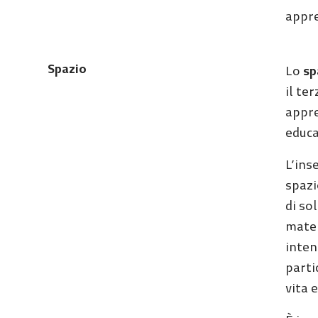
appre
Spazio
Lo
sp
il te
appre
educa
L’ins
spazi
di sol
mater
inten
parti
vita 