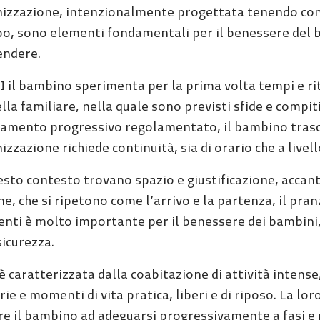
izzazione, intenzionalmente progettata tenendo conto
o, sono elementi fondamentali per il benessere del 
endere.
SI il bambino sperimenta per la prima volta tempi e r
ella familiare, nella quale sono previsti sfide e comp
amento progressivo regolamentato, il bambino trascor
izzazione richiede continuità, sia di orario che a livel
esto contesto trovano spazio e giustificazione, accanto 
ne, che si ripetono come l’arrivo e la partenza, il pran
ti è molto importante per il benessere dei bambini, 
sicurezza.
 è caratterizzata dalla coabitazione di attività intense
ie e momenti di vita pratica, liberi e di riposo. La l
re il bambino ad adeguarsi progressivamente a fasi e 