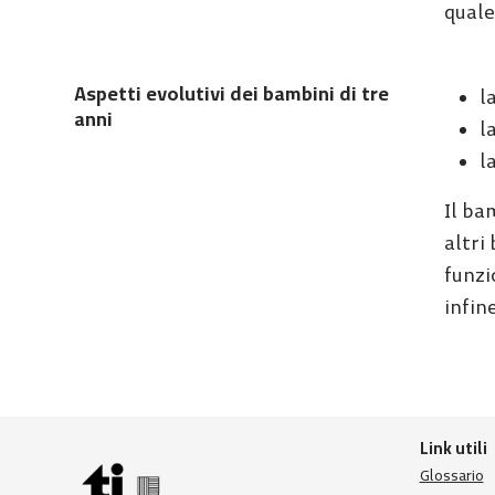
quale
Aspetti evolutivi dei bambini di tre
l
anni
l
l
Il ba
altri
funzi
infin
Link utili
Glossario