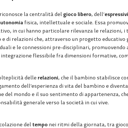
 riconosce la centralità del
gioco libero
, dell’
espressivi
autonomia
fisica, intellettuale e sociale. Essa promu
tivo, in cui hanno particolare rilevanza le relazioni, i 
 e di relazioni che, attraverso un progetto educativo g
iduali e le connessioni pre-disciplinari, promuovendo
integrazione flessibile fra dimensioni formative, com
lteplicità delle
relazioni
, che il bambino stabilisce co
gamento dell’esperienza di vita del bambino e diventa i
ne del mondo e il suo sentimento di appartenenza, che
nsabilità generale verso la società in cui vive.
icolazione del
tempo
nei ritmi della giornata, tra gioco