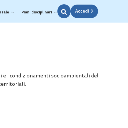
Accedi
rsale
Piani disciplinari
i e i condizionamenti socioambientali del
rritoriali.