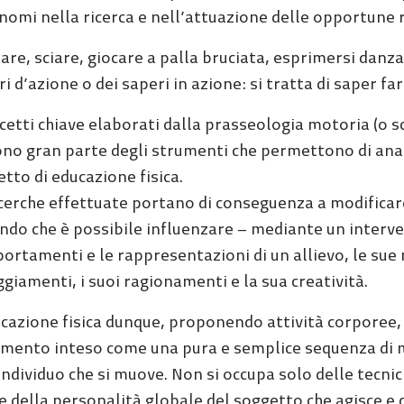
nomi nella ricerca e nell’attuazione delle opportune 
are, sciare, giocare a palla bruciata, esprimersi danz
i d’azione o dei saperi in azione: si tratta di saper far
ncetti chiave elaborati dalla prasseologia motoria (o 
no gran parte degli strumenti che permettono di analiz
tto di educazione fisica.
icerche effettuate portano di conseguenza a modificare
ndo che è possibile influenzare – mediante un interve
rtamenti e le rappresentazioni di un allievo, le sue m
giamenti, i suoi ragionamenti e la sua creatività.
cazione fisica dunque, proponendo attività corporee, f
mento inteso come una pura e semplice sequenza di ma
individuo che si muove. Non si occupa solo delle tecni
 della personalità globale del soggetto che agisce e d