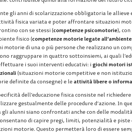
le: contribuisce quindi alla formazione del futuro cit
te gli anni di scolarizzazione obbligatoria le allieve 
tività fisica variata e poter affrontare situazioni mo
ontino con se stessi (
competenze psicomotorie
), con 
iente fisico (
competenze motorie legate all’ambiente
ni motorie di una o più persone che realizzano un comp
ono raggruppare in quattro sottoinsiemi, ai quali l’e
ffettuare i suoi interventi educativi: i
giochi motori is
zionali
(situazioni motorie competitive e non istituzio
rie definite da consegne) e le
attività libere o informa
ecificità dell’educazione fisica consiste nel richiedere 
alizzare gestualmente delle procedure d’azione. In q
a gli alunni siano confrontati anche con delle modalità
onsentano di capire pregi, limiti, potenzialità e piste
azioni motorie. Questo permetterà loro di essere semp