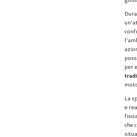
globa
Duran
un’at
confr
l’amb
azio
poss
per e
tradi
moto
La sp
e re
fisic
che c
situ