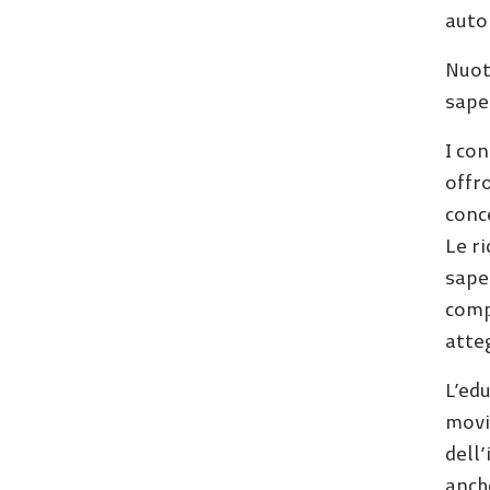
auto
Nuot
saper
I co
offro
conce
Le r
sape
compo
atteg
L’edu
movi
dell’
anche