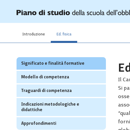
Introduzione
Ed. fisica
Significato e finalità formative
Ed
Modello di competenza
Il Ca
Si pa
Traguardi di competenza
osser
Indicazioni metodologiche e
assoc
didattiche
“qual
forni
Approfondimenti