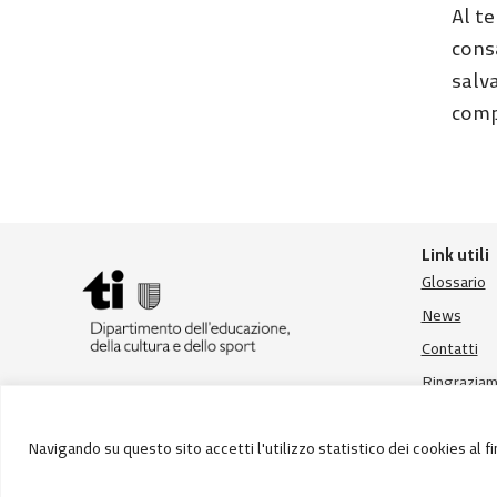
Al te
cons
salv
comp
Link utili
Glossario
News
Contatti
Ringraziam
Navigando su questo sito accetti l'utilizzo statistico dei cookies al 
© Divisione della scuola – Repubblica e Cantone Ticino