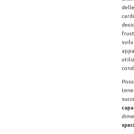
delle
cardi
desid
frust
svil
appar
utili
condo
Poss
tenen
succ
capac
dimen
spec