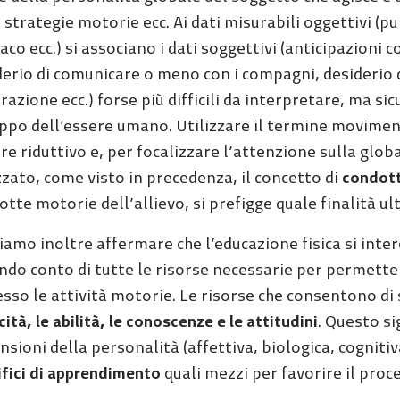
 strategie motorie ecc. Ai dati misurabili oggettivi (p
aco ecc.) si associano i dati soggettivi (anticipazioni
erio di comunicare o meno con i compagni, desiderio di
razione ecc.) forse più difficili da interpretare, ma s
uppo dell’essere umano. Utilizzare il termine movimen
e riduttivo e, per focalizzare l’attenzione sulla glob
zzato, come visto in precedenza, il concetto di
condott
tte motorie dell’allievo, si prefigge quale finalità ul
iamo inoltre affermare che l’educazione fisica si inte
do conto di tutte le risorse necessarie per permettere 
esso le attività motorie. Le risorse che consentono 
ità, le abilità, le conoscenze e le attitudini
. Questo si
sioni della personalità (affettiva, biologica, cognitiv
ifici di apprendimento
quali mezzi per favorire il pr