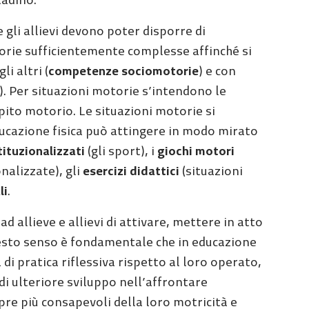
tadino.
e gli allievi devono poter disporre di
torie sufficientemente complesse affinché si
gli altri (
competenze sociomotorie
) e con
). Per situazioni motorie s’intendono le
ito motorio. Le situazioni motorie si
ducazione fisica può attingere in modo mirato
tituzionalizzati
(gli sport), i
giochi motori
nalizzate), gli
esercizi didattici
(situazioni
li
.
ad allieve e allievi di attivare, mettere in atto
uesto senso è fondamentale che in educazione
 di pratica riflessiva rispetto al loro operato,
 di ulteriore sviluppo nell’affrontare
re più consapevoli della loro motricità e