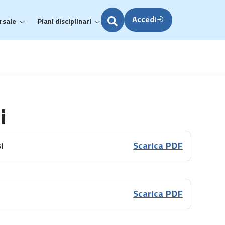
Accedi
rsale
Piani disciplinari
i
i
Scarica PDF
Scarica PDF