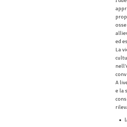
I due
appr
propr
osser
allie
ed e
La vi
cult
nell’
convi
A liv
e la 
consi
rilev
l