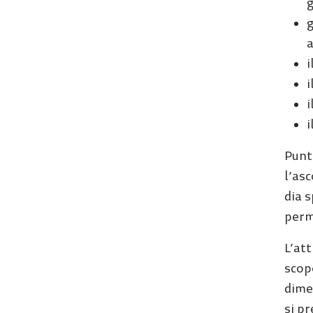
g
g
a
i
i
i
i
Punto
l’as
dia s
perm
L’att
scopo
dimen
si pr