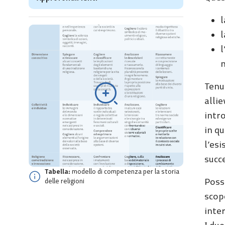
l
l
l
n
Tenut
allie
intro
in q
l’es
succ
Tabella:
modello di competenza per la storia
Possi
delle religioni
scop
inter