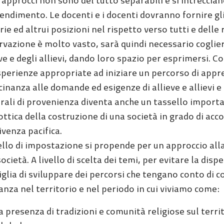
 approcci non sono del tutto separabili e si intreccia
endimento. Le docenti e i docenti dovranno fornire gli
ie ed altrui posizioni nel rispetto verso tutti e delle
vazione è molto vasto, sarà quindi necessario cogliere
ve e degli allievi, dando loro spazio per esprimersi. 
sperienze appropriate ad iniziare un percorso di appr
cinanza alle domande ed esigenze di allieve e allievi e
urali di provenienza diventa anche un tassello importa
ottica della costruzione di una società in grado di acco
venza pacifica.
ello di impostazione si propende per un approccio alla
società. A livello di scelta dei temi, per evitare la di
glia di sviluppare dei percorsi che tengano conto di con
anza nel territorio e nel periodo in cui viviamo come:
a presenza di tradizioni e comunità religiose sul ter