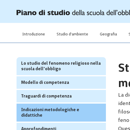
Introduzione
Studio d’ambiente
Geografia
Lo studio del fenomeno religioso nella
St
scuola dell’obbligo
me
Modello di competenza
La di
Traguardi di competenza
ident
Indicazioni metodologiche e
filos
didattiche
feno
Quest
Approfondimenti