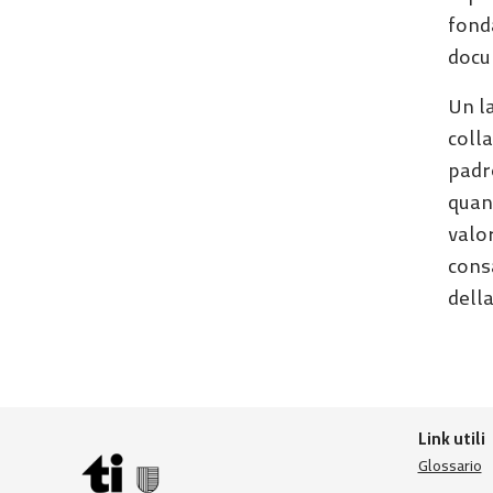
fond
docum
Un la
coll
padr
quant
valo
cons
della
Link utili
Glossario