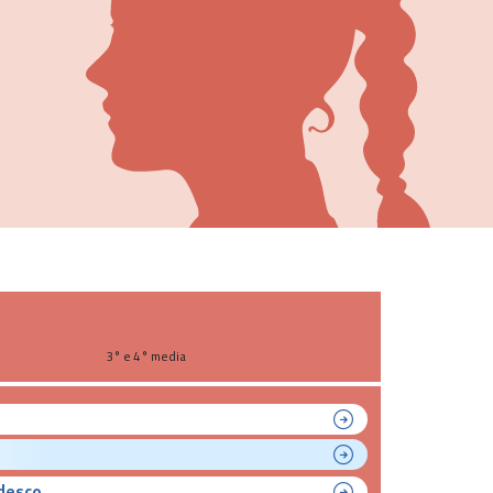
3° e 4° media
desco