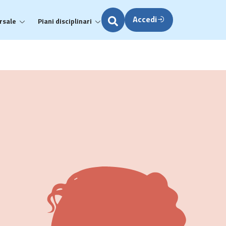
Accedi
rsale
Piani disciplinari